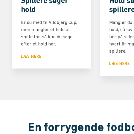
Spillere søger
Hold s
hold
spiller
Er du med til Vildbjerg Cup,
Mangler du s
men mangler et hold at
hold, så lav
spille for, så kan du søge
her på siden
efter et hold her.
hvert år m
spillere.
LÆS MERE
LÆS MERE
En forrygende fodbo