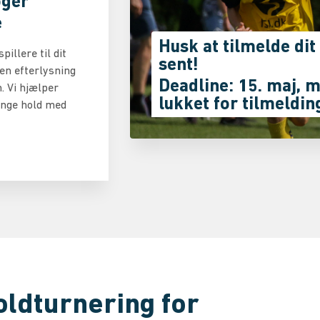
øger
e
Husk at tilmelde dit 
pillere til dit
sent!
 en efterlysning
Deadline: 15. maj, m
. Vi hjælper
lukket for tilmelding
ange hold med
ldturnering for