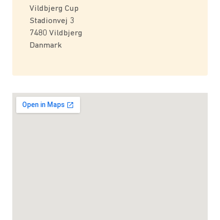
Vildbjerg Cup
Stadionvej 3
7480 Vildbjerg
Danmark